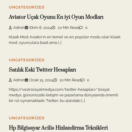
UNCATEGORIZED
Aviator Uçak Oyunu En İyi Oyun Modları
Admin
Ekim 8, 2024
10 Min Read
0
Klasik Mod: Aviator’ın en temel ve en popüler modu olan klasik
mod, oyunculara basit ama […]
UNCATEGORIZED
Satılık Eski Twitter Hesapları
Admin
Ocak 15, 2024
10 Min Read
0
https://vezirsosyalmedya.com/twitter-hesaplari/ Sosyal
medya, günümüzde iletişim ve pazarlama dünyasında önemli
bir rol oynamaktadır. Twitter, bu alandaki […]
UNCATEGORIZED
Hp Bilgisayar Acilis Hizlandirma Teknikleri