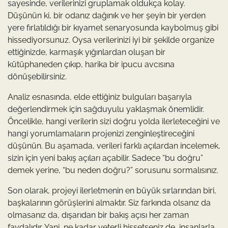
sayesinde, verilerinizi gruplamak oldukça kolay.
Düşünün ki, bir odanız dağınık ve her şeyin bir yerden
yere fırlatıldığı bir kıyamet senaryosunda kaybolmuş gibi
hissediyorsunuz. Oysa verilerinizi iyi bir şekilde organize
ettiğinizde, karmaşık yığınlardan oluşan bir
kütüphaneden çıkıp, harika bir ipucu avcısına
dönüşebilirsiniz.
Analiz esnasında, elde ettiğiniz bulguları başarıyla
değerlendirmek için sağduyulu yaklaşmak önemlidir.
Öncelikle, hangi verilerin sizi doğru yolda ilerleteceğini ve
hangi yorumlamaların projenizi zenginleştireceğini
düşünün. Bu aşamada, verileri farklı açılardan incelemek,
sizin için yeni bakış açıları açabilir. Sadece “bu doğru”
demek yerine, “bu neden doğru?” sorusunu sormalısınız.
Son olarak, projeyi ilerletmenin en büyük sırlarından biri,
başkalarının görüşlerini almaktır. Siz farkında olsanız da
olmasanız da, dışarıdan bir bakış açısı her zaman
faydalıdır. Yani, ne kadar yeterli hissetseniz de, insanlarla