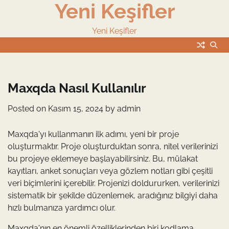
Yeni Keşifler
Skip
to
content
Yeni Keşifler
Maxqda Nasıl Kullanılır
Posted on
Kasım 15, 2024
by
admin
Maxqda'yı kullanmanın ilk adımı, yeni bir proje
oluşturmaktır. Proje oluşturduktan sonra, nitel verilerinizi
bu projeye eklemeye başlayabilirsiniz. Bu, mülakat
kayıtları, anket sonuçları veya gözlem notları gibi çeşitli
veri biçimlerini içerebilir. Projenizi doldururken, verilerinizi
sistematik bir şekilde düzenlemek, aradığınız bilgiyi daha
hızlı bulmanıza yardımcı olur.
Maxqda'nın en önemli özelliklerinden biri kodlama