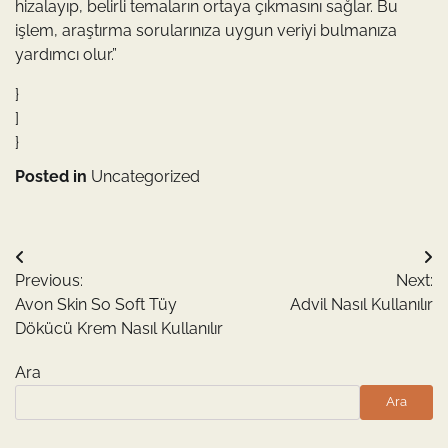
hizalayıp, belirli temaların ortaya çıkmasını sağlar. Bu
işlem, araştırma sorularınıza uygun veriyi bulmanıza
yardımcı olur.”
}
]
}
Posted in
Uncategorized
Yazı
Previous:
Next:
gezinmesi
Avon Skin So Soft Tüy
Advil Nasıl Kullanılır
Dökücü Krem Nasıl Kullanılır
Ara
Ara