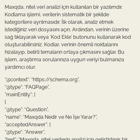
Maxqda, nitel veri analizi için kullanılan bir yazılımdır.
Kodlama işlemi, verilerin sistematik bir şekilde
kategorilere ayrılmasıdır. İlk olarak, analiz etmek
istediğiniz veri dosyasını açın. Ardından, verinin üzerine
sağ tıklayarak veya ‘Kod Ekle’ butonunu kullanarak kod
oluşturabilirsiniz. Kodlar, verinin önemli noktalarını
hizalayıp, belirli temaların ortaya çıkmasını sağlar. Bu
işlem, araştırma sorularınıza uygun veriyi bulmanıza
yardımcı olur.
“@context”: “https://schema.org”,
“@type”: “FAQPage”,
“mainEntity”: [
{
“@type”: “Question”,
“name”: “Maxqda Nedir ve Ne İşe Yarar?”,
“acceptedAnswer”: {
“@type”: “Answer”,
“text”: “Maxqda, nitel verilerin analizi için geliştirilmiş bir