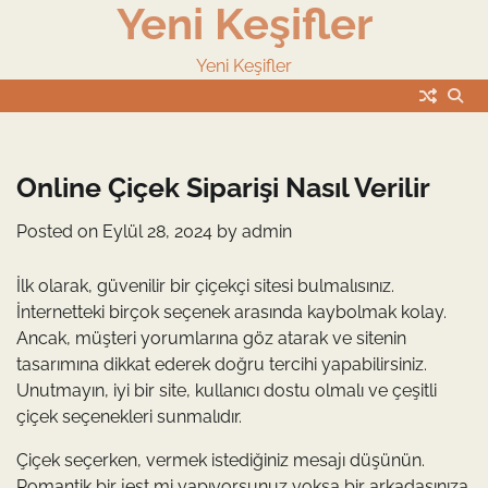
Yeni Keşifler
Skip
to
content
Yeni Keşifler
Online Çiçek Siparişi Nasıl Verilir
Posted on
Eylül 28, 2024
by
admin
İlk olarak, güvenilir bir çiçekçi sitesi bulmalısınız.
İnternetteki birçok seçenek arasında kaybolmak kolay.
Ancak, müşteri yorumlarına göz atarak ve sitenin
tasarımına dikkat ederek doğru tercihi yapabilirsiniz.
Unutmayın, iyi bir site, kullanıcı dostu olmalı ve çeşitli
çiçek seçenekleri sunmalıdır.
Çiçek seçerken, vermek istediğiniz mesajı düşünün.
Romantik bir jest mi yapıyorsunuz yoksa bir arkadaşınıza