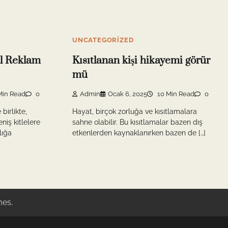
UNCATEGORIZED
al Reklam
Kısıtlanan kişi hikayemi görür
mü
Min Read
0
Admin
Ocak 6, 2025
10 Min Read
0
 birlikte,
Hayat, birçok zorluğa ve kısıtlamalara
niş kitlelere
sahne olabilir. Bu kısıtlamalar bazen dış
lığa
etkenlerden kaynaklanırken bazen de […]
mes
.