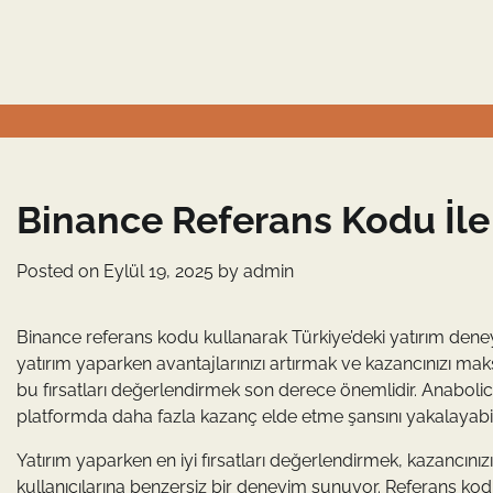
Skip
to
content
Binance Referans Kodu İle
Posted on
Eylül 19, 2025
by
admin
Binance referans kodu kullanarak Türkiye’deki yatırım deneyim
yatırım yaparken avantajlarınızı artırmak ve kazancınızı m
bu fırsatları değerlendirmek son derece önemlidir. Anabol
platformda daha fazla kazanç elde etme şansını yakalayabili
Yatırım yaparken en iyi fırsatları değerlendirmek, kazancınızı 
kullanıcılarına benzersiz bir deneyim sunuyor. Referans k