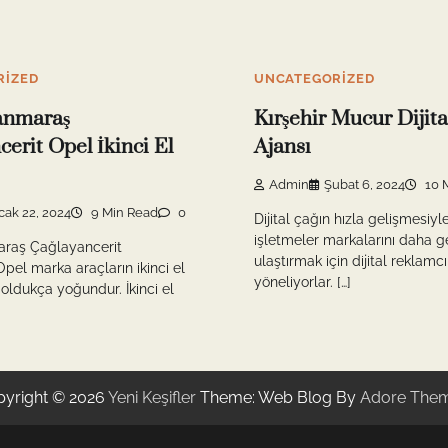
RIZED
UNCATEGORIZED
nmaraş
Kırşehir Mucur Dijit
erit Opel İkinci El
Ajansı
Admin
Şubat 6, 2024
10 
cak 22, 2024
9 Min Read
0
Dijital çağın hızla gelişmesiyle
işletmeler markalarını daha ge
raş Çağlayancerit
ulaştırmak için dijital reklamcı
pel marka araçların ikinci el
yöneliyorlar. […]
 oldukça yoğundur. İkinci el
yright © 2026
Yeni Keşifler
Theme: Web Blog By
Adore The