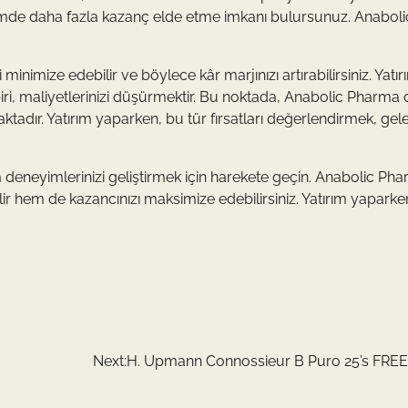
şlemde daha fazla kazanç elde etme imkanı bulursunuz. Anaboli
minimize edebilir ve böylece kâr marjınızı artırabilirsiniz. Yatır
i, maliyetlerinizi düşürmektir. Bu noktada, Anabolic Pharma 
dır. Yatırım yaparken, bu tür fırsatları değerlendirmek, gel
 deneyimlerinizi geliştirmek için harekete geçin. Anabolic Pha
ilir hem de kazancınızı maksimize edebilirsiniz. Yatırım yaparke
Next:
H. Upmann Connossieur B Puro 25’s FR