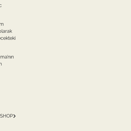
c
ım
olarak
ecekteki
rma’nın
n
EESHOP