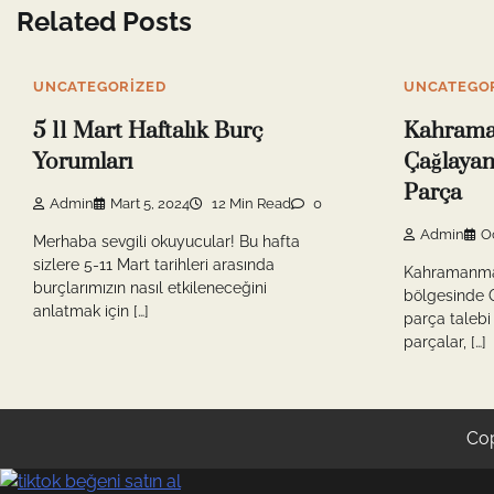
Related Posts
UNCATEGORIZED
UNCATEGO
5 11 Mart Haftalık Burç
Kahrama
Yorumları
Çağlayanc
Parça
Admin
Mart 5, 2024
12 Min Read
0
Admin
O
Merhaba sevgili okuyucular! Bu hafta
sizlere 5-11 Mart tarihleri arasında
Kahramanma
burçlarımızın nasıl etkileneceğini
bölgesinde O
anlatmak için […]
parça talebi
parçalar, […]
Cop