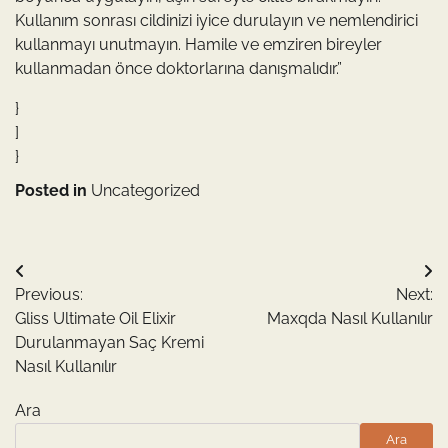
Kullanım sonrası cildinizi iyice durulayın ve nemlendirici
kullanmayı unutmayın. Hamile ve emziren bireyler
kullanmadan önce doktorlarına danışmalıdır.”
}
]
}
Posted in
Uncategorized
Yazı
Previous:
Next:
gezinmesi
Gliss Ultimate Oil Elixir
Maxqda Nasıl Kullanılır
Durulanmayan Saç Kremi
Nasıl Kullanılır
Ara
Ara