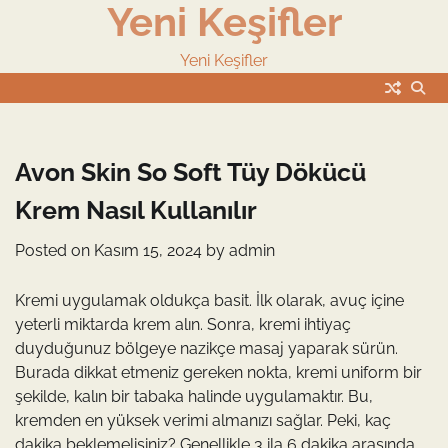
Yeni Keşifler
Skip
to
content
Yeni Keşifler
Avon Skin So Soft Tüy Dökücü
Krem Nasıl Kullanılır
Posted on
Kasım 15, 2024
by
admin
Kremi uygulamak oldukça basit. İlk olarak, avuç içine
yeterli miktarda krem alın. Sonra, kremi ihtiyaç
duyduğunuz bölgeye nazikçe masaj yaparak sürün.
Burada dikkat etmeniz gereken nokta, kremi uniform bir
şekilde, kalın bir tabaka halinde uygulamaktır. Bu,
kremden en yüksek verimi almanızı sağlar. Peki, kaç
dakika beklemelisiniz? Genellikle 3 ila 6 dakika arasında,