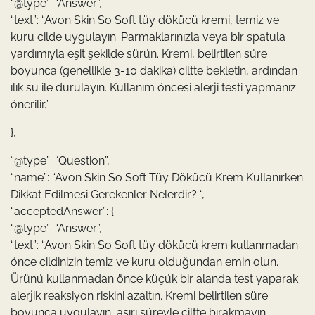
“@type”: “Answer”,
“text”: “Avon Skin So Soft tüy dökücü kremi, temiz ve
kuru cilde uygulayın. Parmaklarınızla veya bir spatula
yardımıyla eşit şekilde sürün. Kremi, belirtilen süre
boyunca (genellikle 3-10 dakika) ciltte bekletin, ardından
ılık su ile durulayın. Kullanım öncesi alerji testi yapmanız
önerilir.”
},
“@type”: “Question”,
“name”: “Avon Skin So Soft Tüy Dökücü Krem Kullanırken
Dikkat Edilmesi Gerekenler Nelerdir? “,
“acceptedAnswer”: {
“@type”: “Answer”,
“text”: “Avon Skin So Soft tüy dökücü krem kullanmadan
önce cildinizin temiz ve kuru olduğundan emin olun.
Ürünü kullanmadan önce küçük bir alanda test yaparak
alerjik reaksiyon riskini azaltın. Kremi belirtilen süre
boyunca uygulayın, aşırı süreyle ciltte bırakmayın.