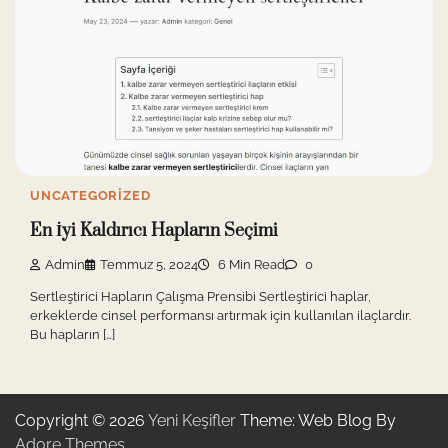
UNCATEGORIZED
En İyi Kaldırıcı Hapların Seçimi
Admin
Temmuz 5, 2024
6 Min Read
0
Sertleştirici Hapların Çalışma Prensibi Sertleştirici haplar,
erkeklerde cinsel performansı artırmak için kullanılan ilaçlardır.
Bu hapların […]
Copyright © 2026
Yeni Keşifler
Theme: Web Blog By
Adore Themes
.