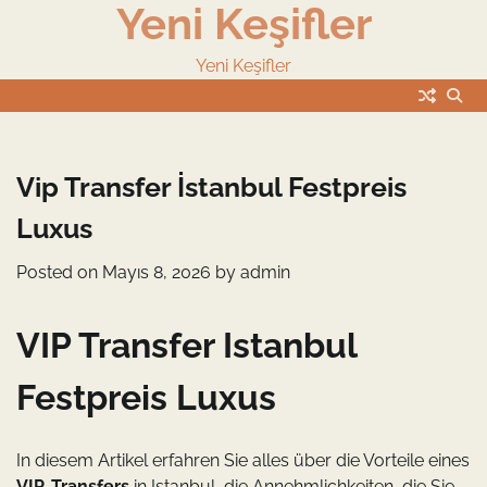
Yeni Keşifler
Skip
to
content
Yeni Keşifler
Vip Transfer İstanbul Festpreis
Luxus
Posted on
Mayıs 8, 2026
by
admin
VIP Transfer Istanbul
Festpreis Luxus
In diesem Artikel erfahren Sie alles über die Vorteile eines
VIP-Transfers
in Istanbul, die Annehmlichkeiten, die Sie