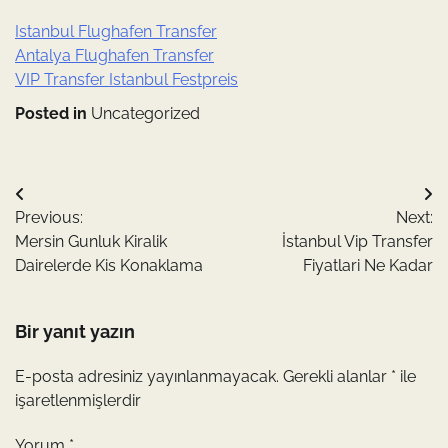
Istanbul Flughafen Transfer
Antalya Flughafen Transfer
VIP Transfer Istanbul Festpreis
Posted in
Uncategorized
Yazı
Previous:
Next:
gezinmesi
Mersin Gunluk Kiralik
İstanbul Vip Transfer
Dairelerde Kis Konaklama
Fiyatlari Ne Kadar
Bir yanıt yazın
E-posta adresiniz yayınlanmayacak.
Gerekli alanlar
*
ile
işaretlenmişlerdir
Yorum
*