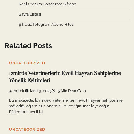
Reels Yorum Gönderme Şifresiz
Sayfa Listesi
Şifresiz Telegram Abone Hilesi
Related Posts
UNCATEGORIZED
İzmirde Veterinerlerin Evcil Hayvan Sahiplerine
Yönelik Eğitimleri
Admin
Mart 9, 2025
5 Min Read
0
Bu makalede, İzmir’deki veterinerlerin evcil hayvan sahiplerine
sağladığı eğitimlerin önemini ve içeriğini inceleyeceğiz.
Eğitimlerin evcil […]
UNCATEGORIZED