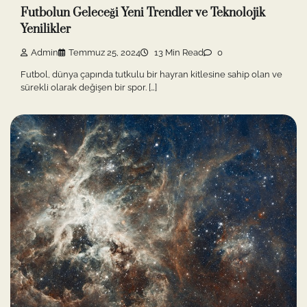
Futbolun Geleceği Yeni Trendler ve Teknolojik
Yenilikler
Admin
Temmuz 25, 2024
13 Min Read
0
Futbol, dünya çapında tutkulu bir hayran kitlesine sahip olan ve
sürekli olarak değişen bir spor. […]