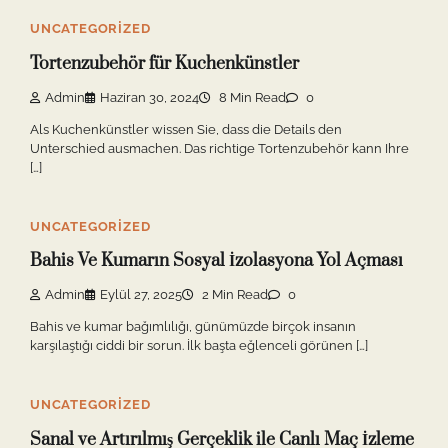
UNCATEGORIZED
Tortenzubehör für Kuchenkünstler
Admin
Haziran 30, 2024
8 Min Read
0
Als Kuchenkünstler wissen Sie, dass die Details den
Unterschied ausmachen. Das richtige Tortenzubehör kann Ihre
[…]
UNCATEGORIZED
Bahis Ve Kumarın Sosyal İzolasyona Yol Açması
Admin
Eylül 27, 2025
2 Min Read
0
Bahis ve kumar bağımlılığı, günümüzde birçok insanın
karşılaştığı ciddi bir sorun. İlk başta eğlenceli görünen […]
UNCATEGORIZED
Sanal ve Artırılmış Gerçeklik ile Canlı Maç İzleme