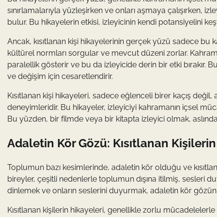
sınırlamalarıyla yüzleşirken ve onları aşmaya çalışırken, iz
bulur. Bu hikayelerin etkisi, izleyicinin kendi potansiyelini 
Ancak, kısıtlanan kişi hikayelerinin gerçek yüzü sadece bu k
kültürel normları sorgular ve mevcut düzeni zorlar. Kahraman
paralellik gösterir ve bu da izleyicide derin bir etki bırakır. 
ve değişim için cesaretlendirir.
Kısıtlanan kişi hikayeleri, sadece eğlenceli birer kaçış de
deneyimleridir. Bu hikayeler, izleyiciyi kahramanın içsel mü
Bu yüzden, bir filmde veya bir kitapta izleyici olmak, asl
Adaletin Kör Gözü: Kısıtlanan Kişilerin
Toplumun bazı kesimlerinde, adaletin kör olduğu ve kısıtlana
bireyler, çeşitli nedenlerle toplumun dışına itilmiş, sesleri d
dinlemek ve onların seslerini duyurmak, adaletin kör gözün
Kısıtlanan kişilerin hikayeleri, genellikle zorlu mücadelelerl