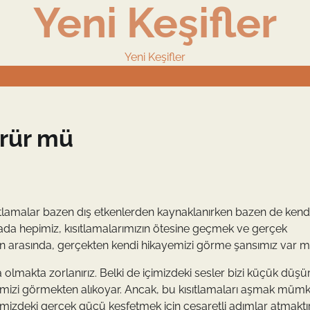
Yeni Keşifler
Yeni Keşifler
örür mü
ısıtlamalar bazen dış etkenlerden kaynaklanırken bazen de kend
tada hepimiz, kısıtlamalarımızın ötesine geçmek ve gerçek
arın arasında, gerçekten kendi hikayemizi görme şansımız var m
olmakta zorlanırız. Belki de içimizdeki sesler bizi küçük düşü
limizi görmekten alıkoyar. Ancak, bu kısıtlamaları aşmak müm
izdeki gerçek gücü keşfetmek için cesaretli adımlar atmaktır