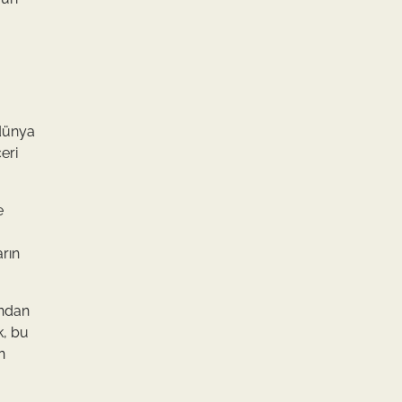
 dünya
eri
e
arın
ından
k, bu
n