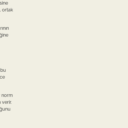
sine
, ortak
rının
iğine
 bu
ece
ir norm
verir.
duğunu