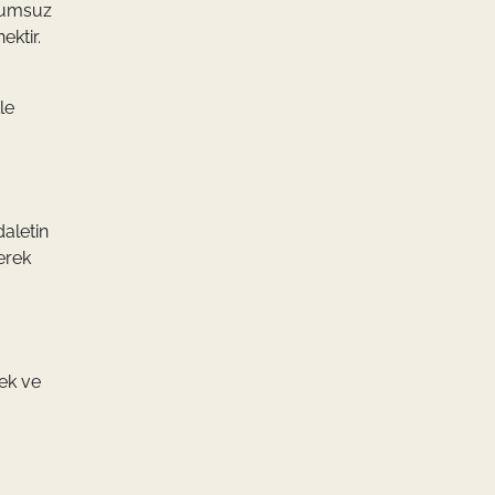
olumsuz
ektir.
le
daletin
erek
ek ve