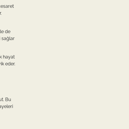
cesaret
.
rle de
i sağlar
ek hayat
ik eder.
ut. Bu
ayeleri