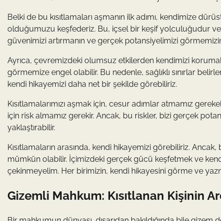
Belki de bu kısıtlamaları aşmanın ilk adımı, kendimize dürüst
olduğumuzu keşfederiz. Bu, içsel bir keşif yolculuğudur ve 
güvenimizi artırmanın ve gerçek potansiyelimizi görmemizin a
Ayrıca, çevremizdeki olumsuz etkilerden kendimizi korumak 
görmemize engel olabilir. Bu nedenle, sağlıklı sınırlar belir
kendi hikayemizi daha net bir şekilde görebiliriz.
Kısıtlamalarımızı aşmak için, cesur adımlar atmamız gerekeb
için risk almamız gerekir. Ancak, bu riskler, bizi gerçek p
yaklaştırabilir.
Kısıtlamaların arasında, kendi hikayemizi görebiliriz. Anca
mümkün olabilir. İçimizdeki gerçek gücü keşfetmek ve kendi
çekinmeyelim. Her birimizin, kendi hikayesini görme ve yaz
Gizemli Mahkum: Kısıtlanan Kişinin Ar
Bir mahkumun dünyası, dışarıdan bakıldığında bile gizem dol