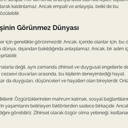
larak kaldırılamaz. Ancak empati ve anlayışla, belki de bu
zülebilir.
Kişinin Görünmez Dünyası
ler için genellikle görünmezdir. Ancak, içeride olanlar için, bu
ı bu dünya, dışarıdan bakıldığında anlaşılamaz. Ancak, bir adım iç
ırtabilir.
lamalarla değil, aynı zamanda zihinsel ve duygusal engellerle d
de cezaevi duvarları arasında, bu kişilerin deneyimlediği hayat,
lar da duyguları, düşünceleri ve hayalleri olan bireylerdir. Onl
e etkilenir. Özgürlüklerinden mahrum kalmak, sosyal bağlantılar
rin yaşamlarını belirleyen faktörlerden sadece birkaçıdır. Anca
ığını görebiliriz. Zihinsel olarak özgür olma yeteneği, kısıtlana