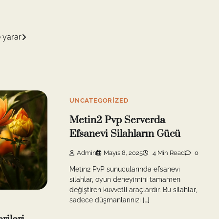
e yarar
UNCATEGORIZED
Metin2 Pvp Serverda
Efsanevi Silahların Gücü
Admin
Mayıs 8, 2025
4 Min Read
0
Metin2 PvP sunucularında efsanevi
silahlar, oyun deneyimini tamamen
değiştiren kuvvetli araçlardır. Bu silahlar,
sadece düşmanlarınızı […]