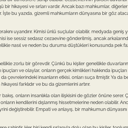
bir hikayesi ve sırları vardır. Ancak bazı mahkumlar, diğerle
ır. İşte bu yazıda, gizemli mahkumların dünyasına bir göz atac
ını uyandırır. Kimisi ünlü suçlular olabilir, medyada geniş y
misi ise sessiz sedasız cezaevine gönderilmiş, ancak arkaların
ellikle nasıl ve neden bu duruma düştükleri konusunda pek faz
ikle zorlu bir görevdir. Çünkü bu kişiler genellikle duvarların
ipuçları ve olaylar, onların gerçek kimlikleri hakkında ipuçları
da çevrelerindeki insanların etkisi, onları suça itmiştir. Ya da b
kayesi farklıdır ve bu da gizemlerini artırır.
kış, onların insanlıkla olan ilişkisini de gözler önüne serer.
ların kendilerini dışlanmış hissetmelerine neden olabilir. An
rini değiştirebilir. Empati ve anlayış, bir mahkumun dünyasını
sahiptir. Her biri kendi sırlarıyla dolu olan bu kişiler, toplu