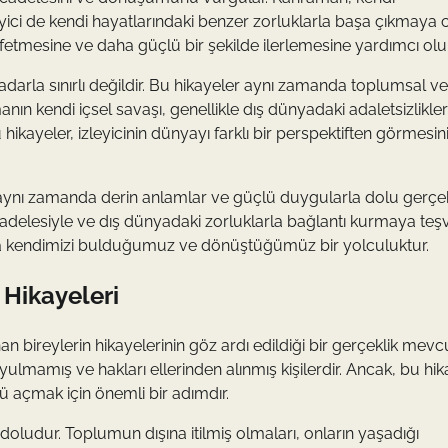
leyici de kendi hayatlarındaki benzer zorluklarla başa çıkmaya 
keşfetmesine ve daha güçlü bir şekilde ilerlemesine yardımcı olur
adarla sınırlı değildir. Bu hikayeler aynı zamanda toplumsal ve
ın kendi içsel savaşı, genellikle dış dünyadaki adaletsizlikle
Bu hikayeler, izleyicinin dünyayı farklı bir perspektiften görmesin
ğil, aynı zamanda derin anlamlar ve güçlü duygularla dolu gerç
cadelesiyle ve dış dünyadaki zorluklarla bağlantı kurmaya teşv
ında kendimizi bulduğumuz ve dönüştüğümüz bir yolculuktur.
 Hikayeleri
n bireylerin hikayelerinin göz ardı edildiği bir gerçeklik mevc
uyulmamış ve hakları ellerinden alınmış kişilerdir. Ancak, bu hik
ü açmak için önemli bir adımdır.
e doludur. Toplumun dışına itilmiş olmaları, onların yaşadığı