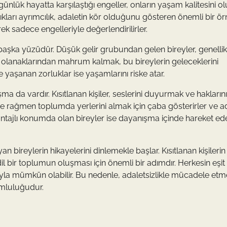
in günlük hayatta karşılaştığı engeller, onların yaşam kalitesini 
ıkları ayrımcılık, adaletin kör olduğunu gösteren önemli bir örn
k sadece engelleriyle değerlendirilirler.
 başka yüzüdür. Düşük gelir grubundan gelen bireyler, genellik
im olanaklarından mahrum kalmak, bu bireylerin geleceklerini
de yaşanan zorluklar ise yaşamlarını riske atar.
a da vardır. Kısıtlanan kişiler, seslerini duyurmak ve haklarını
ne rağmen toplumda yerlerini almak için çaba gösterirler ve a
tajlı konumda olan bireyler ise dayanışma içinde hareket ed
ireylerin hikayelerini dinlemekle başlar. Kısıtlanan kişilerin
l bir toplumun oluşması için önemli bir adımdır. Herkesin eşit
yla mümkün olabilir. Bu nedenle, adaletsizlikle mücadele etm
umluluğudur.