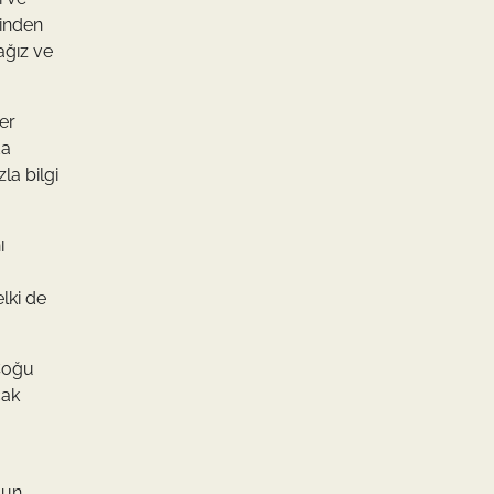
rinden
ağız ve
er
da
la bilgi
ı
elki de
 Çoğu
cak
mun