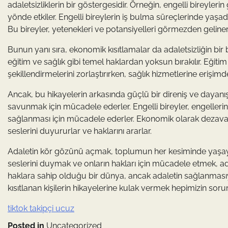
adaletsizliklerin bir göstergesidir. Örneğin, engelli bireyler
yönde etkiler. Engelli bireylerin iş bulma süreçlerinde yaşad
Bu bireyler, yetenekleri ve potansiyelleri görmezden gelinere
Bunun yanı sıra, ekonomik kısıtlamalar da adaletsizliğin bir
eğitim ve sağlık gibi temel haklardan yoksun bırakılır. Eğit
şekillendirmelerini zorlaştırırken, sağlık hizmetlerine erişim
Ancak, bu hikayelerin arkasında güçlü bir direniş ve dayanışm
savunmak için mücadele ederler. Engelli bireyler, engelleri
sağlanması için mücadele ederler. Ekonomik olarak dezavan
seslerini duyururlar ve haklarını ararlar.
Adaletin kör gözünü açmak, toplumun her kesiminde yaşayan b
seslerini duymak ve onların hakları için mücadele etmek, adi
haklara sahip olduğu bir dünya, ancak adaletin sağlanması
kısıtlanan kişilerin hikayelerine kulak vermek hepimizin sor
tiktok takipçi ucuz
Posted in
Uncategorized