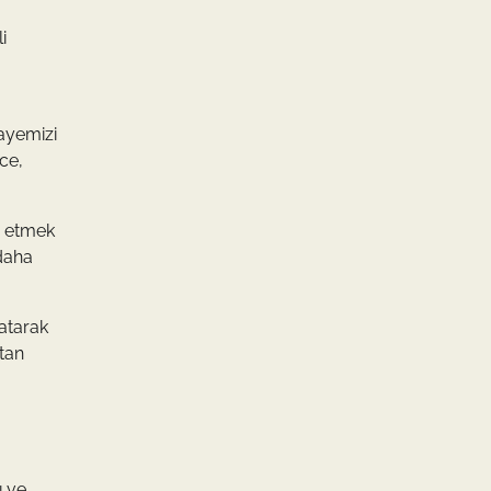
i
kayemizi
ce,
p etmek
 daha
 atarak
tan
ı ve