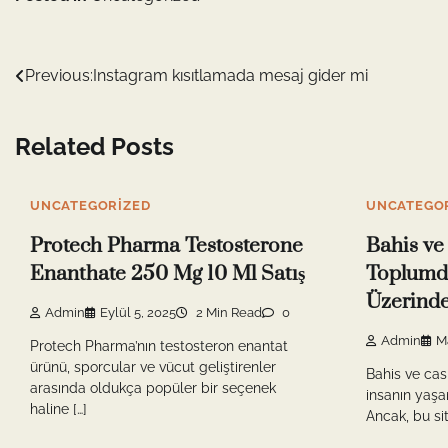
Yazı
Previous:
Instagram kısıtlamada mesaj gider mi
gezinmesi
Related Posts
UNCATEGORIZED
UNCATEGO
Protech Pharma Testosterone
Bahis ve
Enanthate 250 Mg 10 Ml Satış
Toplumda
Üzerinde
Admin
Eylül 5, 2025
2 Min Read
0
Admin
Ma
Protech Pharma’nın testosteron enantat
ürünü, sporcular ve vücut geliştirenler
Bahis ve cas
arasında oldukça popüler bir seçenek
insanın yaşa
haline […]
Ancak, bu sit