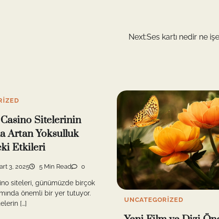
Next:
Ses kartı nedir ne iş
RIZED
 Casino Sitelerinin
 Artan Yoksulluk
ki Etkileri
rt 3, 2025
5 Min Read
0
ino siteleri, günümüzde birçok
mında önemli bir yer tutuyor.
UNCATEGORIZED
elerin […]