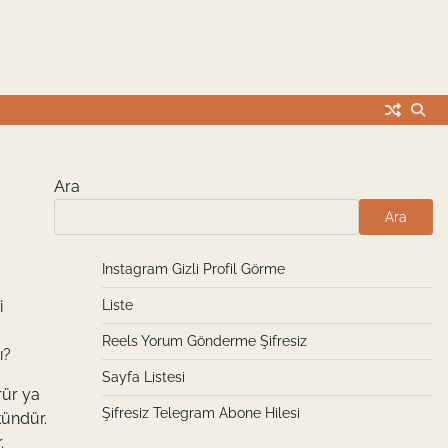
Ara
Ara
Instagram Gizli Profil Görme
i
Liste
Reels Yorum Gönderme Şifresiz
ı?
Sayfa Listesi
rür ya
Şifresiz Telegram Abone Hilesi
kündür.
.