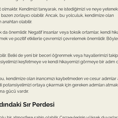
 olmaktır. Kendimizi tanıyarak, ne istediğimizi ve neye yetenekl
bazen zorlayıcı olabilir. Ancak, bu yolculuk, kendimize olan
nahtarı olabilir.
da önemlidir. Negatif insanlar veya toksik ortamlar, kendi hi
lemek ve pozitif etkilerle çevremizi çevrelemek önemlidir. Böyle
ilir. Belki de yeni bir beceri öğrenmek veya hayallerimizi taki
otansiyelimizi keşfetmeye ve kendi hikayemizi görmeye bir adım
k, bu, kendimize olan inancımızı kaybetmeden ve cesur adımlar
 potansiyelimizi ortaya çıkarmak için gereken adımları atmak
ma gücü vardır.
dındaki Sır Perdesi
u bir atmosfere sahip olabilir. Cezaevlerinin yüksek duvarlar