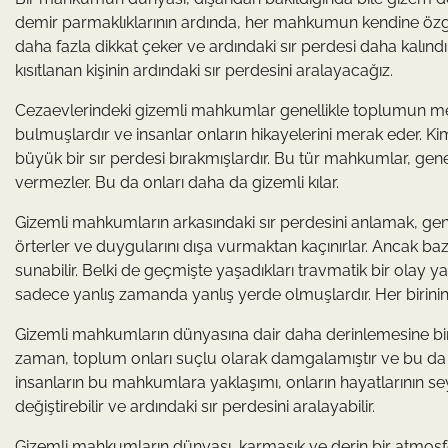
demir parmaklıklarının ardında, her mahkumun kendine özgü 
daha fazla dikkat çeker ve ardındaki sır perdesi daha kalınd
kısıtlanan kişinin ardındaki sır perdesini aralayacağız.
Cezaevlerindeki gizemli mahkumlar genellikle toplumun merak
bulmuşlardır ve insanlar onların hikayelerini merak eder. Ki
büyük bir sır perdesi bırakmışlardır. Bu tür mahkumlar, gen
vermezler. Bu da onları daha da gizemli kılar.
Gizemli mahkumların arkasındaki sır perdesini anlamak, genell
örterler ve duygularını dışa vurmaktan kaçınırlar. Ancak bazı 
sunabilir. Belki de geçmişte yaşadıkları travmatik bir olay ya 
sadece yanlış zamanda yanlış yerde olmuşlardır. Her birinin hi
Gizemli mahkumların dünyasına dair daha derinlemesine bir ba
zaman, toplum onları suçlu olarak damgalamıştır ve bu da on
insanların bu mahkumlara yaklaşımı, onların hayatlarının sey
değiştirebilir ve ardındaki sır perdesini aralayabilir.
Gizemli mahkumların dünyası, karmaşık ve derin bir atmosfere 