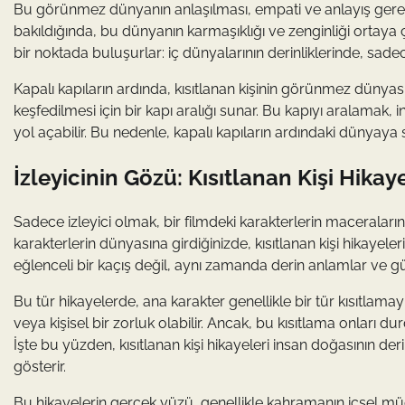
Bu görünmez dünyanın anlaşılması, empati ve anlayış gerekti
bakıldığında, bu dünyanın karmaşıklığı ve zenginliği ortaya çı
bir noktada buluşurlar: iç dünyalarının derinliklerinde, sadec
Kapalı kapıların ardında, kısıtlanan kişinin görünmez dünyası
keşfedilmesi için bir kapı aralığı sunar. Bu kapıyı aralamak, i
yol açabilir. Bu nedenle, kapalı kapıların ardındaki dünyaya
İzleyicinin Gözü: Kısıtlanan Kişi Hika
Sadece izleyici olmak, bir filmdeki karakterlerin maceraları
karakterlerin dünyasına girdiğinizde, kısıtlanan kişi hikaye
eğlenceli bir kaçış değil, aynı zamanda derin anlamlar ve 
Bu tür hikayelerde, ana karakter genellikle bir tür kısıtlamayl
veya kişisel bir zorluk olabilir. Ancak, bu kısıtlama onları d
İşte bu yüzden, kısıtlanan kişi hikayeleri insan doğasının der
gösterir.
Bu hikayelerin gerçek yüzü, genellikle kahramanın içsel 