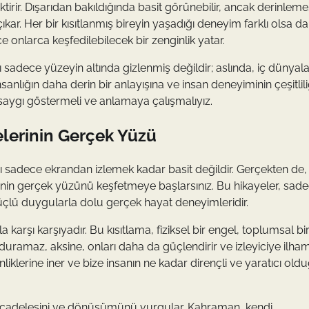
rir. Dışarıdan bakıldığında basit görünebilir, ancak derinleme
kar. Her bir kısıtlanmış bireyin yaşadığı deneyim farklı olsa da
e onlarca keşfedilebilecek bir zenginlik yatar.
 sadece yüzeyin altında gizlenmiş değildir; aslında, iç dünyala
nsanlığın daha derin bir anlayışına ve insan deneyiminin çeşitlil
 saygı göstermeli ve anlamaya çalışmalıyız.
yelerinin Gerçek Yüzü
nı sadece ekrandan izlemek kadar basit değildir. Gerçekten de,
lerinin gerçek yüzünü keşfetmeye başlarsınız. Bu hikayeler, sad
güçlü duygularla dolu gerçek hayat deneyimleridir.
a karşı karşıyadır. Bu kısıtlama, fiziksel bir engel, toplumsal b
urduramaz, aksine, onları daha da güçlendirir ve izleyiciye ilham 
inliklerine iner ve bize insanın ne kadar dirençli ve yaratıcı ol
mücadelesini ve dönüşümünü vurgular. Kahraman, kendi