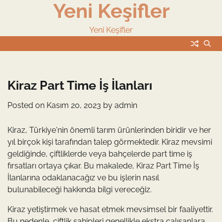
Yeni Keşifler
Skip
to
content
Yeni Keşifler
Kiraz Part Time İş İlanları
Posted on
Kasım 20, 2023
by
admin
Kiraz, Türkiye'nin önemli tarım ürünlerinden biridir ve her
yıl birçok kişi tarafından talep görmektedir. Kiraz mevsimi
geldiğinde, çiftliklerde veya bahçelerde part time iş
fırsatları ortaya çıkar. Bu makalede, Kiraz Part Time İş
İlanlarına odaklanacağız ve bu işlerin nasıl
bulunabileceği hakkında bilgi vereceğiz.
Kiraz yetiştirmek ve hasat etmek mevsimsel bir faaliyettir.
Bu nedenle, çiftlik sahipleri genellikle ekstra çalışanlara