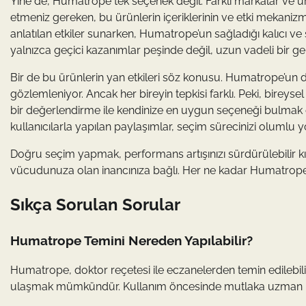
Yine de, Humatrope tek seçenek değil. Farklı markalar ve ü
etmeniz gereken, bu ürünlerin içeriklerinin ve etki mekanizmal
anlatılan etkiler sunarken, Humatrope’un sağladığı kalıcı ve 
yalnızca geçici kazanımlar peşinde değil, uzun vadeli bir gel
Bir de bu ürünlerin yan etkileri söz konusu. Humatrope’un d
gözlemleniyor. Ancak her bireyin tepkisi farklı. Peki, bireyse
bir değerlendirme ile kendinize en uygun seçeneği bulmak e
kullanıcılarla yapılan paylaşımlar, seçim sürecinizi olumlu yö
Doğru seçim yapmak, performans artışınızı sürdürülebilir kı
vücudunuza olan inancınıza bağlı. Her ne kadar Humatrope 
Sıkça Sorulan Sorular
Humatrope Temini Nereden Yapılabilir?
Humatrope, doktor reçetesi ile eczanelerden temin edilebilir.
ulaşmak mümkündür. Kullanım öncesinde mutlaka uzman h