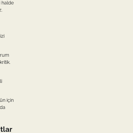
i halde
z.
izi
durum
itik.
li
ün için
ada
tlar