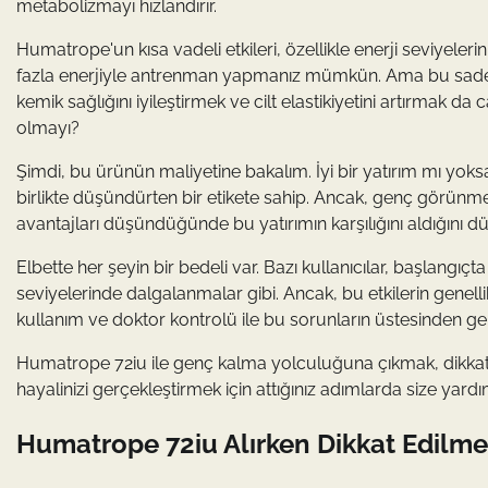
metabolizmayı hızlandırır.
Humatrope'un kısa vadeli etkileri, özellikle enerji seviyeler
fazla enerjiyle antrenman yapmanız mümkün. Ama bu sadec
kemik sağlığını iyileştirmek ve cilt elastikiyetini artırmak d
olmayı?
Şimdi, bu ürünün maliyetine bakalım. İyi bir yatırım mı yo
birlikte düşündürten bir etikete sahip. Ancak, genç görünme
avantajları düşündüğünde bu yatırımın karşılığını aldığını d
Elbette her şeyin bir bedeli var. Bazı kullanıcılar, başlangıçt
seviyelerinde dalgalanmalar gibi. Ancak, bu etkilerin gene
kullanım ve doktor kontrolü ile bu sorunların üstesinden geli
Humatrope 72iu ile genç kalma yolculuğuna çıkmak, dikkate
hayalinizi gerçekleştirmek için attığınız adımlarda size yardı
Humatrope 72iu Alırken Dikkat Edilmes