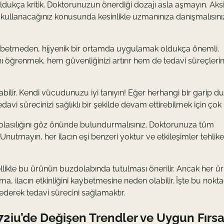
dukça kritik. Doktorunuzun önerdiği dozajı asla aşmayın. Aks
yıp kullanacağınız konusunda kesinlikle uzmanınıza danışmalısını
 kaybetmeden, hijyenik bir ortamda uygulamak oldukça önemli.
ını öğrenmek, hem güvenliğinizi artırır hem de tedavi süreçlerin
abilir. Kendi vücudunuzu iyi tanıyın! Eğer herhangi bir garip 
 sürecinizi sağlıklı bir şekilde devam ettirebilmek için çok kr
m olasılığını göz önünde bulundurmalısınız. Doktorunuza tüm
r. Unutmayın, her ilacın eşi benzeri yoktur ve etkileşimler tehlike
ikle bu ürünün buzdolabında tutulması önerilir. Ancak her ür
ma, ilacın etkinliğini kaybetmesine neden olabilir. İşte bu nokt
ederek tedavi sürecini sağlamaktır.
iu’de Değişen Trendler ve Uygun Fırsa