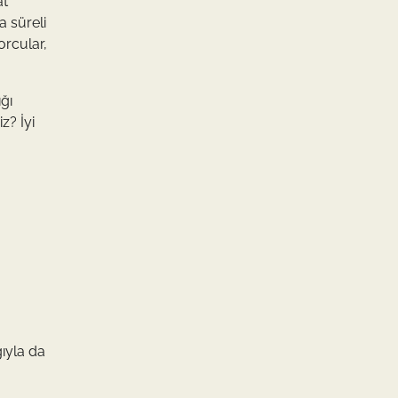
at
a süreli
orcular,
ğı
z? İyi
ğıyla da