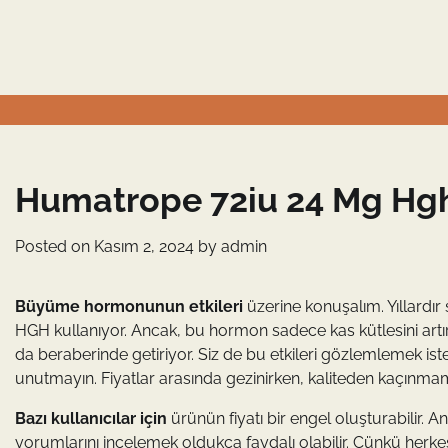
Skip
to
content
Humatrope 72iu 24 Mg Hg
Posted on
Kasım 2, 2024
by
admin
Büyüme hormonunun etkileri
üzerine konuşalım. Yıllardır
HGH kullanıyor. Ancak, bu hormon sadece kas kütlesini artırm
da beraberinde getiriyor. Siz de bu etkileri gözlemlemek ist
unutmayın. Fiyatlar arasında gezinirken, kaliteden kaçınma
Bazı kullanıcılar için
ürünün fiyatı bir engel oluşturabilir. A
yorumlarını incelemek oldukça faydalı olabilir. Çünkü herkes