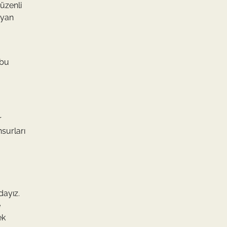
düzenli
 yan
 bu
r
surları
dayız.
e
ek