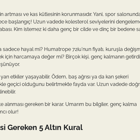
inin artması ve kas kütlesinin korunmasıdır. Yani, spor salonun
e başlangıç! Uzun vadede kolesterol seviyelerini dengelem
a cabası. Kim istemez ki daha genç bir cilde ve dinç bir bedene s
ksa sadece hayal mi? Humatrope 72iu'nun fiyatı, kuruşla değiş
k için harcamaya değer mi? Birçok kişi, genç kalmanın getirdi
üşünüyor.
a yan etkiler yaşayabilir. Ödem, baş ağrısı ya da kan şekeri
llikle geçici olduğunu belirtmekte fayda var. Uzun vadede doğ
nebilir.
 alınması gereken bir karar. Umarım bu bilgiler, genç kalma
mcı olur!
i Gereken 5 Altın Kural