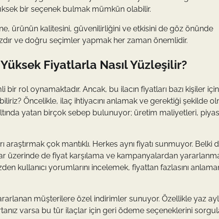
yüksek bir seçenek bulmak mümkün olabilir.
, ürünün kalitesini, güvenilirliğini ve etkisini de göz önünde
ınızdır ve doğru seçimler yapmak her zaman önemlidir.
Yüksek Fiyatlarla Nasıl Yüzleşilir?
 rol oynamaktadır. Ancak, bu ilacın fiyatları bazı kişiler için
iliriz? Öncelikle, ilaç ihtiyacını anlamak ve gerektiği şekilde o
ltında yatan birçok sebep bulunuyor; üretim maliyetleri, piya
arı araştırmak çok mantıklı. Herkes aynı fiyatı sunmuyor. Belki
formlar üzerinde de fiyat karşılama ve kampanyalardan yararlanm
üzden kullanıcı yorumlarını incelemek, fiyattan fazlasını anlama
rlanan müşterilere özel indirimler sunuyor. Özellikle yaz ay
gortanız varsa bu tür ilaçlar için geri ödeme seçeneklerini sorg