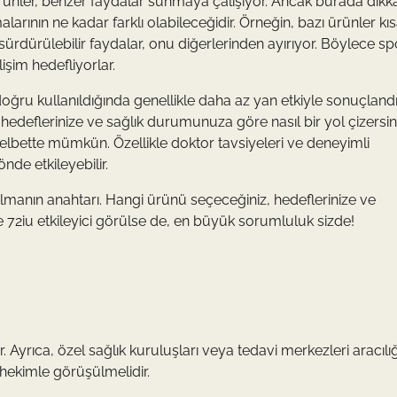
rünler, benzer faydalar sunmaya çalışıyor. Ancak burada dikk
arının ne kadar farklı olabileceğidir. Örneğin, bazı ürünler kıs
sürdürülebilir faydalar, onu diğerlerinden ayırıyor. Böylece sp
işim hedefliyorlar.
oğru kullanıldığında genellikle daha az yan etkiyle sonuçlandı
l hedeflerinize ve sağlık durumunuza göre nasıl bir yol çizersini
lbette mümkün. Özellikle doktor tavsiyeleri ve deneyimli
nde etkileyebilir.
lmanın anahtarı. Hangi ürünü seçeceğiniz, hedeflerinize ve
72iu etkileyici görülse de, en büyük sorumluluk sizde!
 Ayrıca, özel sağlık kuruluşları veya tedavi merkezleri aracılı
ekimle görüşülmelidir.