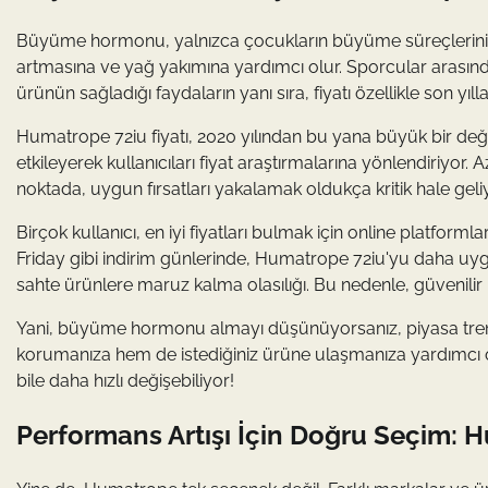
Büyüme hormonu, yalnızca çocukların büyüme süreçlerini d
artmasına ve yağ yakımına yardımcı olur. Sporcular arasınd
ürünün sağladığı faydaların yanı sıra, fiyatı özellikle son yı
Humatrope 72iu fiyatı, 2020 yılından bu yana büyük bir deği
etkileyerek kullanıcıları fiyat araştırmalarına yönlendiriyor. A
noktada, uygun fırsatları yakalamak oldukça kritik hale geliy
Birçok kullanıcı, en iyi fiyatları bulmak için online platfo
Friday gibi indirim günlerinde, Humatrope 72iu'yu daha uy
sahte ürünlere maruz kalma olasılığı. Bu nedenle, güvenilir
Yani, büyüme hormonu almayı düşünüyorsanız, piyasa trendl
korumanıza hem de istediğiniz ürüne ulaşmanıza yardımcı o
bile daha hızlı değişebiliyor!
Performans Artışı İçin Doğru Seçim: H