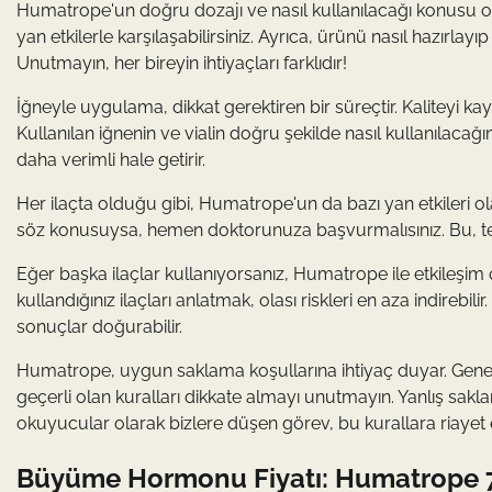
Humatrope'un doğru dozajı ve nasıl kullanılacağı konusu ol
yan etkilerle karşılaşabilirsiniz. Ayrıca, ürünü nasıl hazırla
Unutmayın, her bireyin ihtiyaçları farklıdır!
İğneyle uygulama, dikkat gerektiren bir süreçtir. Kaliteyi
Kullanılan iğnenin ve vialin doğru şekilde nasıl kullanılacağ
daha verimli hale getirir.
Her ilaçta olduğu gibi, Humatrope'un da bazı yan etkileri ol
söz konusuysa, hemen doktorunuza başvurmalısınız. Bu, tedavi
Eğer başka ilaçlar kullanıyorsanız, Humatrope ile etkileşi
kullandığınız ilaçları anlatmak, olası riskleri en aza indirebili
sonuçlar doğurabilir.
Humatrope, uygun saklama koşullarına ihtiyaç duyar. Genell
geçerli olan kuralları dikkate almayı unutmayın. Yanlış sakla
okuyucular olarak bizlere düşen görev, bu kurallara riayet 
Büyüme Hormonu Fiyatı: Humatrope 72