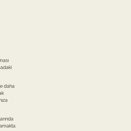
lması
sadaki
 de daha
ak
nıza
larında
ulamakta