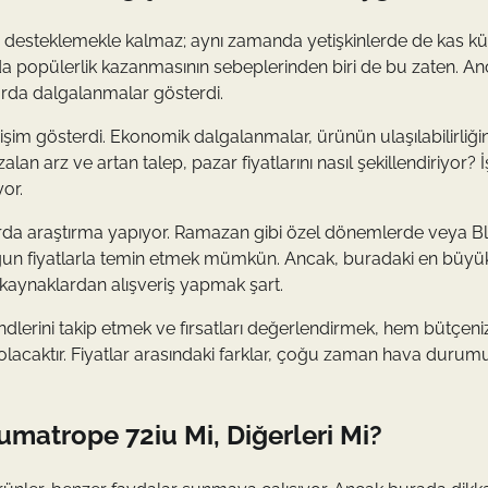
esteklemekle kalmaz; aynı zamanda yetişkinlerde de kas küt
a popülerlik kazanmasının sebeplerinden biri de bu zaten. An
llarda dalgalanmalar gösterdi.
şim gösterdi. Ekonomik dalgalanmalar, ürünün ulaşılabilirliğin
zalan arz ve artan talep, pazar fiyatlarını nasıl şekillendiriyor? 
or.
rmlarda araştırma yapıyor. Ramazan gibi özel dönemlerde veya B
gun fiyatlarla temin etmek mümkün. Ancak, buradaki en büyük
 kaynaklardan alışveriş yapmak şart.
erini takip etmek ve fırsatları değerlendirmek, hem bütçeniz
lacaktır. Fiyatlar arasındaki farklar, çoğu zaman hava duru
umatrope 72iu Mi, Diğerleri Mi?