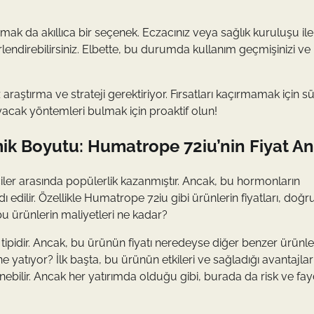
ak da akıllıca bir seçenek. Eczacınız veya sağlık kuruluşu ile
rlendirebilirsiniz. Elbette, bu durumda kullanım geçmişinizi ve
araştırma ve strateji gerektiriyor. Fırsatları kaçırmamak için sü
ayacak yöntemleri bulmak için proaktif olun!
Boyutu: Humatrope 72iu’nin Fiyat Ana
ciler arasında popülerlik kazanmıştır. Ancak, bu hormonların
lir. Özellikle Humatrope 72iu gibi ürünlerin fiyatları, doğru
bu ürünlerin maliyetleri ne kadar?
tipidir. Ancak, bu ürünün fiyatı neredeyse diğer benzer ürünl
e yatıyor? İlk başta, bu ürünün etkileri ve sağladığı avantajla
ünebilir. Ancak her yatırımda olduğu gibi, burada da risk ve fa