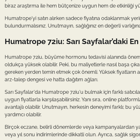
biraz araştırma ile hem bütçenize uygun hem de etkinliği 
Humatrope'yi satın alırken sadece fiyatına odaklanmak yerine
bulundurmalısınız. Unutmayın, sağlığınız en değerli varlığ
Humatrope 72iu: Sarı Sayfalar’daki En 
Humatrope 72iu, büyüme hormonu tedavisi alanında önemli bir
oldukça yüksek olabilir. Peki, bu maliyetlerle nasıl başa çıkab
gereken yerden temin etmek çok önemli. Yüksek fiyatların a
arz-talep dengesi ve hatta dağıtım ağları.
Sarı Sayfalar'da Humatrope 72iu'u bulmak için farklı satıcıl
uygun fiyatlarla karşılaşabilirsiniz. Yanı sıra, online plat
avantajlı olabilir. Unutmayın, herkesin deneyimi farklı; bu y
yardımcı olabilir.
Birçok eczane, belirli dönemlerde veya kampanyalardan yara
veya yıl sonu indirimlerinde dikkatli olun. Ayrıca, sağlık si