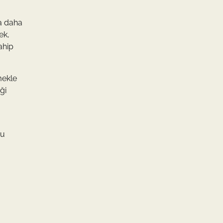
da daha
ek,
ahip
mekle
ği
ru