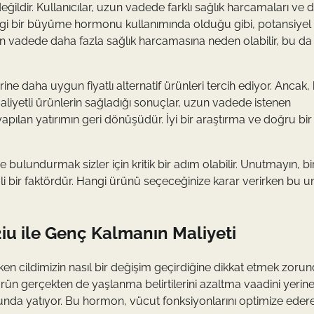
değildir. Kullanıcılar, uzun vadede farklı sağlık harcamaları ve 
angi bir büyüme hormonu kullanımında olduğu gibi, potansiyel
n vadede daha fazla sağlık harcamasına neden olabilir, bu da
e daha uygun fiyatlı alternatif ürünleri tercih ediyor. Ancak,
 maliyetli ürünlerin sağladığı sonuçlar, uzun vadede istenen
pılan yatırımın geri dönüşüdür. İyi bir araştırma ve doğru bir
ulundurmak sizler için kritik bir adım olabilir. Unutmayın, bi
 bir faktördür. Hangi ürünü seçeceğinize karar verirken bu un
u ile Genç Kalmanın Maliyeti
n cildimizin nasıl bir değişim geçirdiğine dikkat etmek zorun
rün gerçekten de yaşlanma belirtilerini azaltma vaadini yerin
unda yatıyor. Bu hormon, vücut fonksiyonlarını optimize eder