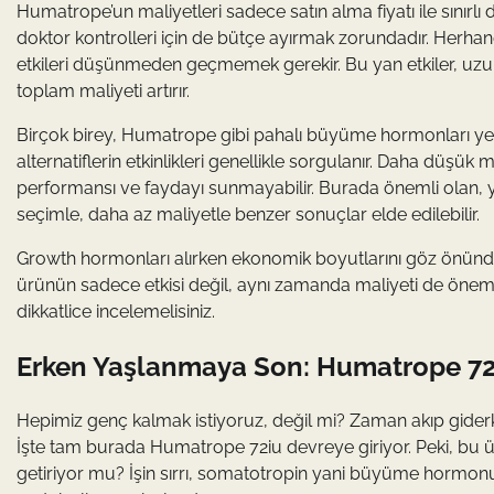
Humatrope’un maliyetleri sadece satın alma fiyatı ile sınırlı 
doktor kontrolleri için de bütçe ayırmak zorundadır. Herh
etkileri düşünmeden geçmemek gerekir. Bu yan etkiler, uzu
toplam maliyeti artırır.
Birçok birey, Humatrope gibi pahalı büyüme hormonları yerin
alternatiflerin etkinlikleri genellikle sorgulanır. Daha düşük
performansı ve faydayı sunmayabilir. Burada önemli olan, ya
seçimle, daha az maliyetle benzer sonuçlar elde edilebilir.
Growth hormonları alırken ekonomik boyutlarını göz önünde b
ürünün sadece etkisi değil, aynı zamanda maliyeti de önemli
dikkatlice incelemelisiniz.
Erken Yaşlanmaya Son: Humatrope 72i
Hepimiz genç kalmak istiyoruz, değil mi? Zaman akıp giderke
İşte tam burada Humatrope 72iu devreye giriyor. Peki, bu ü
getiriyor mu? İşin sırrı, somatotropin yani büyüme hormon