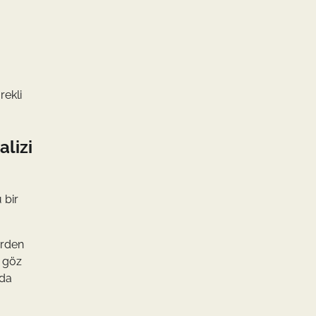
rekli
lizi
 bir
erden
r göz
yda