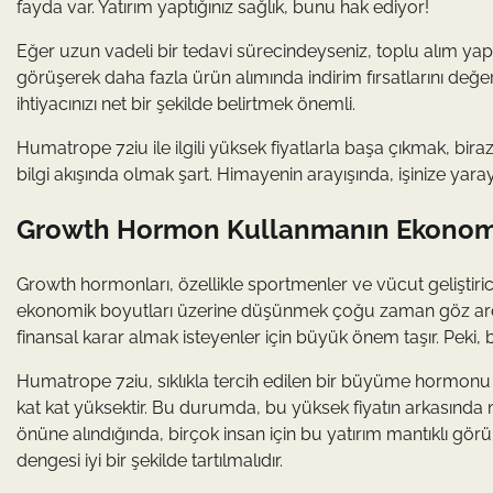
fayda var. Yatırım yaptığınız sağlık, bunu hak ediyor!
Eğer uzun vadeli bir tedavi sürecindeyseniz, toplu alım yapm
görüşerek daha fazla ürün alımında indirim fırsatlarını değe
ihtiyacınızı net bir şekilde belirtmek önemli.
Humatrope 72iu ile ilgili yüksek fiyatlarla başa çıkmak, biraz 
bilgi akışında olmak şart. Himayenin arayışında, işinize yar
Growth Hormon Kullanmanın Ekonomik 
Growth hormonları, özellikle sportmenler ve vücut geliştiri
ekonomik boyutları üzerine düşünmek çoğu zaman göz ardı edi
finansal karar almak isteyenler için büyük önem taşır. Peki, 
Humatrope 72iu, sıklıkla tercih edilen bir büyüme hormonu 
kat kat yüksektir. Bu durumda, bu yüksek fiyatın arkasında n
önüne alındığında, birçok insan için bu yatırım mantıklı gör
dengesi iyi bir şekilde tartılmalıdır.