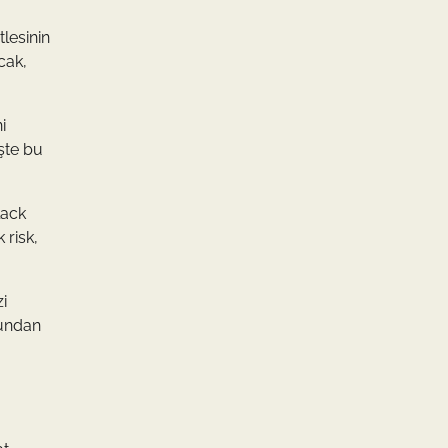
lesinin
cak,
i
İşte bu
lack
 risk,
i
mundan