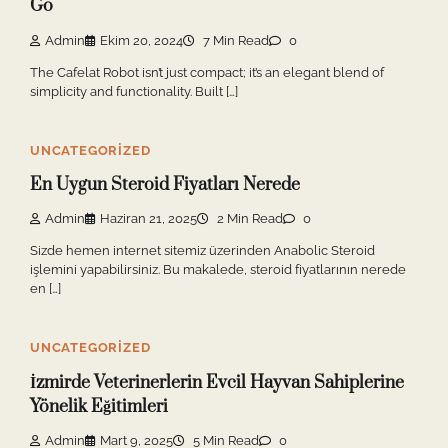
Go
Admin
Ekim 20, 2024
7 Min Read
0
The Cafelat Robot isn’t just compact; it’s an elegant blend of
simplicity and functionality. Built […]
UNCATEGORIZED
En Uygun Steroid Fiyatları Nerede
Admin
Haziran 21, 2025
2 Min Read
0
Sizde hemen internet sitemiz üzerinden Anabolic Steroid
işlemini yapabilirsiniz. Bu makalede, steroid fiyatlarının nerede
en […]
UNCATEGORIZED
İzmirde Veterinerlerin Evcil Hayvan Sahiplerine
Yönelik Eğitimleri
Admin
Mart 9, 2025
5 Min Read
0