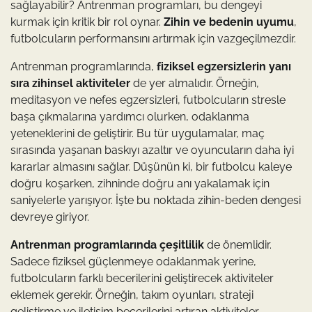
sağlayabilir? Antrenman programları, bu dengeyi
kurmak için kritik bir rol oynar.
Zihin ve bedenin uyumu
,
futbolcuların performansını artırmak için vazgeçilmezdir.
Antrenman programlarında,
fiziksel egzersizlerin yanı
sıra zihinsel aktiviteler
de yer almalıdır. Örneğin,
meditasyon ve nefes egzersizleri, futbolcuların stresle
başa çıkmalarına yardımcı olurken, odaklanma
yeteneklerini de geliştirir. Bu tür uygulamalar, maç
sırasında yaşanan baskıyı azaltır ve oyuncuların daha iyi
kararlar almasını sağlar. Düşünün ki, bir futbolcu kaleye
doğru koşarken, zihninde doğru anı yakalamak için
saniyelerle yarışıyor. İşte bu noktada zihin-beden dengesi
devreye giriyor.
Antrenman programlarında çeşitlilik
de önemlidir.
Sadece fiziksel güçlenmeye odaklanmak yerine,
futbolcuların farklı becerilerini geliştirecek aktiviteler
eklemek gerekir. Örneğin, takım oyunları, strateji
geliştirme ve iletişim becerilerini artıran aktiviteler,