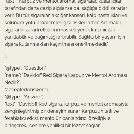
“text”: “Karpuz ve mentol aromalı sigaralar, kullanıcılar
tarafından daha cazip algılansa da, sağlığa ciddi zararlar
verir. Bu tür sigaralar, akciğer kanseri, kalp hastalıkları ve
solunum yolu problemleri gibi riskleri artırır. Aromalar,
sigaranın zararlı etkilerini maskeleyerek kullanıcıları
yanıltabilir ve bağımlılığı artırabilir. Sağlıklı bir yaşam için
sigara kullanmaktan kaçınılması önerilmektedir.”
},
“@type”: “Question”,
“name”: “Davidoff Red Sigara Karpuz ve Mentol Aroması
Nedir?”,
“acceptedAnswer”: {
“@type”: “Answer”,
“text”: “Davidoff Red sigara, karpuz ve mentol aromasıyla
zenginleştirilmiş bir deneyim sunar. Karpuzun tatlı ve
ferahlatıcı etkisi, mentolün canlandırıcı özelliğiyle
birleşerek, içenlere yenilikçi bir lezzet sağlar.”