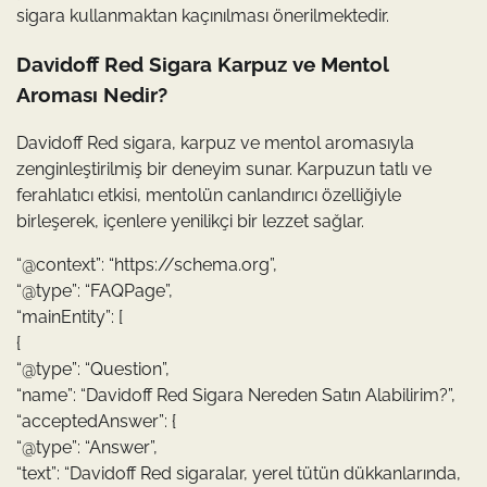
sigara kullanmaktan kaçınılması önerilmektedir.
Davidoff Red Sigara Karpuz ve Mentol
Aroması Nedir?
Davidoff Red sigara, karpuz ve mentol aromasıyla
zenginleştirilmiş bir deneyim sunar. Karpuzun tatlı ve
ferahlatıcı etkisi, mentolün canlandırıcı özelliğiyle
birleşerek, içenlere yenilikçi bir lezzet sağlar.
“@context”: “https://schema.org”,
“@type”: “FAQPage”,
“mainEntity”: [
{
“@type”: “Question”,
“name”: “Davidoff Red Sigara Nereden Satın Alabilirim?”,
“acceptedAnswer”: {
“@type”: “Answer”,
“text”: “Davidoff Red sigaralar, yerel tütün dükkanlarında,