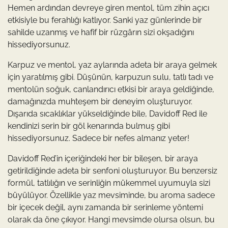
Hemen ardından devreye giren mentol, tüm zihin açıcı
etkisiyle bu ferahlığı katlıyor. Sanki yaz günlerinde bir
sahilde uzanmış ve hafif bir rüzgârın sizi okşadığını
hissediyorsunuz.
Karpuz ve mentol, yaz aylarında adeta bir araya gelmek
için yaratılmış gibi. Düşünün, karpuzun sulu, tatlı tadı ve
mentolün soğuk, canlandırıcı etkisi bir araya geldiğinde,
damağınızda muhteşem bir deneyim oluşturuyor.
Dışarıda sıcaklıklar yükseldiğinde bile, Davidoff Red ile
kendinizi serin bir göl kenarında bulmuş gibi
hissediyorsunuz. Sadece bir nefes almanız yeter!
Davidoff Red’in içeriğindeki her bir bileşen, bir araya
getirildiğinde adeta bir senfoni oluşturuyor. Bu benzersiz
formül, tatlılığın ve serinliğin mükemmel uyumuyla sizi
büyülüyor. Özellikle yaz mevsiminde, bu aroma sadece
bir içecek değil, aynı zamanda bir serinleme yöntemi
olarak da öne çıkıyor. Hangi mevsimde olursa olsun, bu