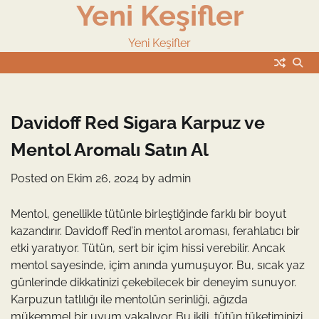
Yeni Keşifler
Skip
to
content
Yeni Keşifler
Davidoff Red Sigara Karpuz ve
Mentol Aromalı Satın Al
Posted on
Ekim 26, 2024
by
admin
Mentol, genellikle tütünle birleştiğinde farklı bir boyut
kazandırır. Davidoff Red’in mentol aroması, ferahlatıcı bir
etki yaratıyor. Tütün, sert bir içim hissi verebilir. Ancak
mentol sayesinde, içim anında yumuşuyor. Bu, sıcak yaz
günlerinde dikkatinizi çekebilecek bir deneyim sunuyor.
Karpuzun tatlılığı ile mentolün serinliği, ağızda
mükemmel bir uyum yakalıyor. Bu ikili, tütün tüketiminizi