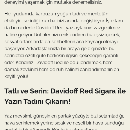
deneyimi yaşamak için mutlaka denemelisiniz.
Her yudumda karpuzun yoğun tadı ve mentolün
etkileyici serinliği, ruh halinizi anında değiştiriyor. İşte tam
da bu nedenle Davidoff Red, yaz aylarının vazgeçilmezi
haline geliyor. Rutinlerinizi renklendiren bu eşsiz içecek,
sosyal ortamlarda da sohbetlerin ana kaynağı olmayı
başarıyor. Arkadaşlarınızla bir araya geldiğinizde, bu
serinletici özelliği ile herkesin ilgisini çekeceğini garanti
eder. Kendinizi Davidoff Red ile ödüllendirmek, hem
damak zevkinizi hem de ruh halinizi canlandırmanın en
keyifli yolu!
Tatlı ve Serin: Davidoff Red Sigara ile
Yazın Tadını Çıkarın!
Yaz mevsimi, güneşin en parlak yüzüyle bizi selamladığı,
hava serinlemek yerine sıcak ve neşeli bir hava sunduğu
nostaljik bir dönemdir. Böyle bir atmosferde,