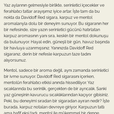
Yaz aylarının gelmesiyle birlikte, serinletici içecekler ve
ferahlatıcı tatlar arayışımız iyice artar. İşte tam da bu
nokta da Davidoff Red sigara, karpuz ve mentol
aromalarıyla dolu bir deneyim sunuyor. Bu sigaranın her
bir nefesinde, size yazın serinletici gücünü hatırlatan
karpuz aromasının yanı sıra, keskin bir mentol dokunuşu
da bulunuyor. Hayal edin, güneşli bir gün, havuz başında
bir havluya uzanmışsınız. Yanınızda Davidoff Red
sigaranız, derin bir nefesle karpuzun taze tadını
alıyorsunuz.
Mentol, sadece bir aroma değil, aynı zamanda serinletici
bir ivme sunuyor. Davidoff Red sigarasını içerken,
mentolün ferahlatıcı etkisi anında hissediliyor. Yaz
sıcaklarında bu serinlik, gerçekten de bir ayrıcalık. Sanki
yaz güneşinin kavurucu sıcaklıklarından kaçıyor gibisiniz.
Peki, bu deneyimi sıradan bir sigaradan ayıran nedir? İşte
burada, karpuz notaları devreye giriyor. Karpuzun tatlı
ama hafif ekşi tadı, mentol ile mükemmel bir denge