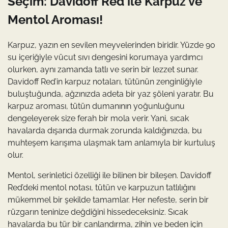
Seçim: Davidoff Red ile Karpuz ve
Mentol Aroması!
Karpuz, yazın en sevilen meyvelerinden biridir. Yüzde 90
su içeriğiyle vücut sıvı dengesini korumaya yardımcı
olurken, aynı zamanda tatlı ve serin bir lezzet sunar.
Davidoff Red’in karpuz notaları, tütünün zenginliğiyle
buluştuğunda, ağzınızda adeta bir yaz şöleni yaratır. Bu
karpuz aroması, tütün dumanının yoğunluğunu
dengeleyerek size ferah bir mola verir. Yani, sıcak
havalarda dışarıda durmak zorunda kaldığınızda, bu
muhteşem karışıma ulaşmak tam anlamıyla bir kurtuluş
olur.
Mentol, serinletici özelliği ile bilinen bir bileşen. Davidoff
Red’deki mentol notası, tütün ve karpuzun tatlılığını
mükemmel bir şekilde tamamlar. Her nefeste, serin bir
rüzgarın teninize değdiğini hissedeceksiniz. Sıcak
havalarda bu tür bir canlandırma, zihin ve beden için