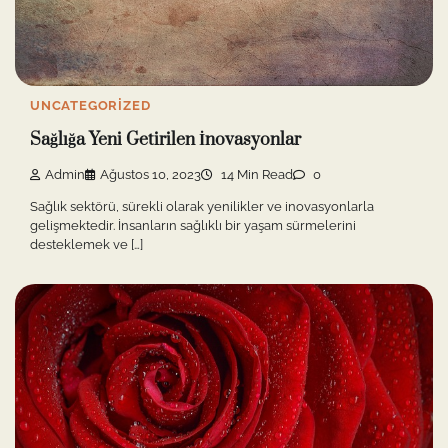
UNCATEGORIZED
Sağlığa Yeni Getirilen İnovasyonlar
Admin
Ağustos 10, 2023
14 Min Read
0
Sağlık sektörü, sürekli olarak yenilikler ve inovasyonlarla
gelişmektedir. İnsanların sağlıklı bir yaşam sürmelerini
desteklemek ve […]