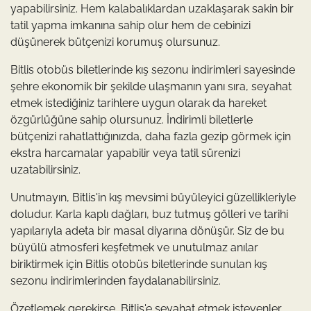
yapabilirsiniz. Hem kalabalıklardan uzaklaşarak sakin bir
tatil yapma imkanına sahip olur hem de cebinizi
düşünerek bütçenizi korumuş olursunuz.
Bitlis otobüs biletlerinde kış sezonu indirimleri sayesinde
şehre ekonomik bir şekilde ulaşmanın yanı sıra, seyahat
etmek istediğiniz tarihlere uygun olarak da hareket
özgürlüğüne sahip olursunuz. İndirimli biletlerle
bütçenizi rahatlattığınızda, daha fazla gezip görmek için
ekstra harcamalar yapabilir veya tatil sürenizi
uzatabilirsiniz.
Unutmayın, Bitlis'in kış mevsimi büyüleyici güzellikleriyle
doludur. Karla kaplı dağları, buz tutmuş gölleri ve tarihi
yapılarıyla adeta bir masal diyarına dönüşür. Siz de bu
büyülü atmosferi keşfetmek ve unutulmaz anılar
biriktirmek için Bitlis otobüs biletlerinde sunulan kış
sezonu indirimlerinden faydalanabilirsiniz.
Özetlemek gerekirse, Bitlis'e seyahat etmek isteyenler